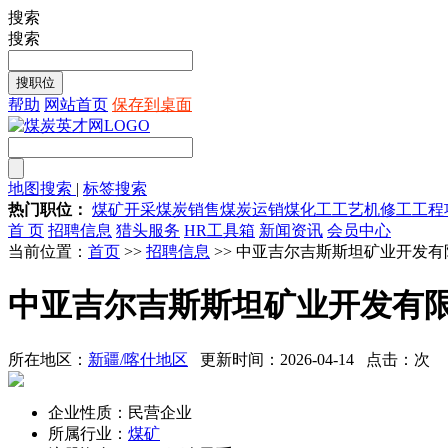
搜索
搜索
帮助
网站首页
保存到桌面
地图搜索
|
标签搜索
热门职位：
煤矿开采
煤炭销售
煤炭运销
煤化工工艺
机修工
工程
首 页
招聘信息
猎头服务
HR工具箱
新闻资讯
会员中心
当前位置：
首页
>>
招聘信息
>> 中亚吉尔吉斯斯坦矿业开发有
中亚吉尔吉斯斯坦矿业开发有
所在地区：
新疆/喀什地区
更新时间：2026-04-14 点击：
次
企业性质：民营企业
所属行业：
煤矿