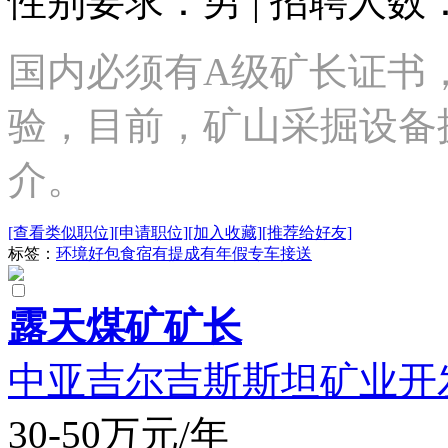
性别要求：男 | 招聘人数：
国内必须有A级矿长证书，
验，目前，矿山采掘设备
介。
[查看类似职位]
[申请职位]
[加入收藏]
[推荐给好友]
标签：
环境好
包食宿
有提成
有年假
专车接送
露天煤矿矿长
中亚吉尔吉斯斯坦矿业开
30-50万元/年