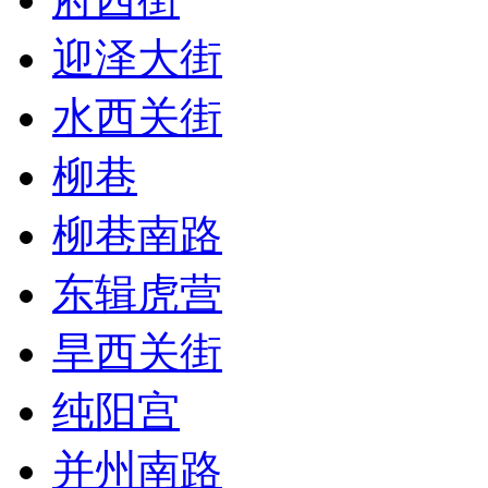
迎泽大街
水西关街
柳巷
柳巷南路
东辑虎营
旱西关街
纯阳宫
并州南路