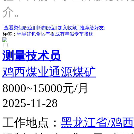
介。
[查看类似职位]
[申请职位]
[加入收藏]
[推荐给好友]
标签：
环境好
包食宿
有提成
有年假
专车接送
测量技术员
鸡西煤业通源煤矿
8000~15000元/月
2025-11-28
工作地点：
黑龙江省/鸡