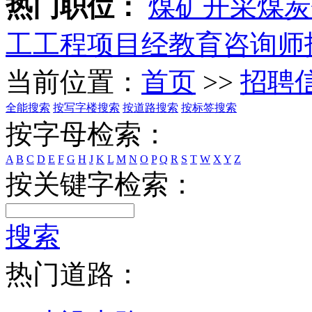
热门职位：
煤矿开采
煤炭
工
工程项目经
教育咨询师
当前位置：
首页
>>
招聘
全能搜索
按写字楼搜索
按道路搜索
按标签搜索
按字母检索：
A
B
C
D
E
F
G
H
J
K
L
M
N
O
P
Q
R
S
T
W
X
Y
Z
按关键字检索：
搜索
热门道路：