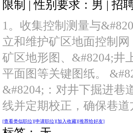
限制 | 性别要求：男 | 招
1。收集控制测量与&#820
立和维护矿区地面控制网
矿区地形图、&#8204;井
平面图等关键图纸。 &#820
&#8204;：对井下掘进巷
线并定期校正，确保巷道方
[查看类似职位]
[申请职位]
[加入收藏]
[推荐给好友]
标签： 无