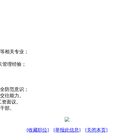
电等相关专业；
长管理经验；
安全防范意识；
外交往能力。
工资面议。
的干部。
[收藏职位]
[举报此信息]
[关闭本页]