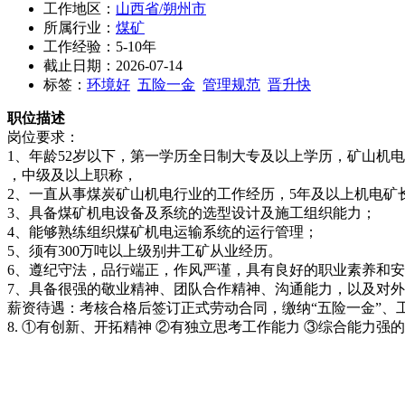
工作地区：
山西省/朔州市
所属行业：
煤矿
工作经验：5-10年
截止日期：2026-07-14
标签：
环境好
五险一金
管理规范
晋升快
职位描述
岗位要求：
1、年龄52岁以下，第一学历全日制大专及以上学历，矿山机
，中级及以上职称，
2、一直从事煤炭矿山机电行业的工作经历，5年及以上机电矿
3、具备煤矿机电设备及系统的选型设计及施工组织能力；
4、能够熟练组织煤矿机电运输系统的运行管理；
5、须有300万吨以上级别井工矿从业经历。
6、遵纪守法，品行端正，作风严谨，具有良好的职业素养和
7、具备很强的敬业精神、团队合作精神、沟通能力，以及对
薪资待遇：考核合格后签订正式劳动合同，缴纳“五险一金”、
8. ①有创新、开拓精神 ②有独立思考工作能力 ③综合能力强