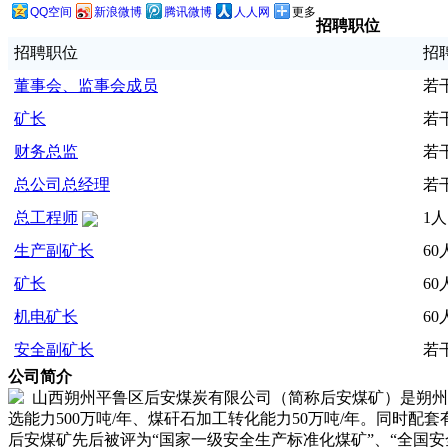
QQ空间
新浪微博
腾讯微博
人人网
更多
招聘职位
招聘职位
招
董事会、监事会成员
若
矿长
若
财务总监
若
总公司总经理
若
总工程师
1人
生产副矿长
60
矿长
60
机电矿长
60
安全副矿长
若
公司简介
山西朔州平鲁区后安煤炭有限公司（简称后安煤矿）是朔州市大
选能力500万吨/年、煤矸石加工转化能力50万吨/年。同时配套
后安煤矿先后被评为“国家一级安全生产标准化煤矿”、“全国安