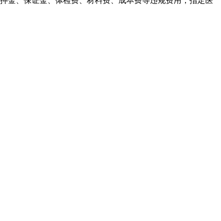
取押金、保证金、体检费、材料费、成本费等违规费用，指定医