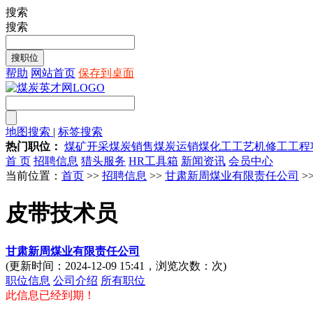
搜索
搜索
帮助
网站首页
保存到桌面
地图搜索
|
标签搜索
热门职位：
煤矿开采
煤炭销售
煤炭运销
煤化工工艺
机修工
工程
首 页
招聘信息
猎头服务
HR工具箱
新闻资讯
会员中心
当前位置：
首页
>>
招聘信息
>>
甘肃新周煤业有限责任公司
>
皮带技术员
甘肃新周煤业有限责任公司
(更新时间：2024-12-09 15:41，浏览次数：
次)
职位信息
公司介绍
所有职位
此信息已经到期！