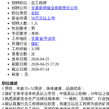
招聘职位：总工程师
招聘公司：
甘肃新周煤业有限责任公司
职位类型：
全职
薪金待遇：
50万元以上/年
招聘人数：1 人
性别要求：男
学历要求：本科
工作地区：
甘肃省/平凉市
所属行业：
煤矿
工作经验：3-5年
查看次数：
次
发布日期：2026-04-25
刷新日期：2026-04-25 17:20
截止日期：2026-07-24
标签： 无
职位描述
1.男性，年龄35--52周岁，身体健康，品德优良；
2.煤矿主体专业本科及以上学历，中级及以上职称，10年以上
3.熟悉国家安全生产法律法规条例、“一规程、五细则”、行业
4.能认真履行总工程师岗位职责，有建立以总工程师为首的矿
5.曾担任煤矿总工岗位、高级职称者优先录用，年龄可适当放