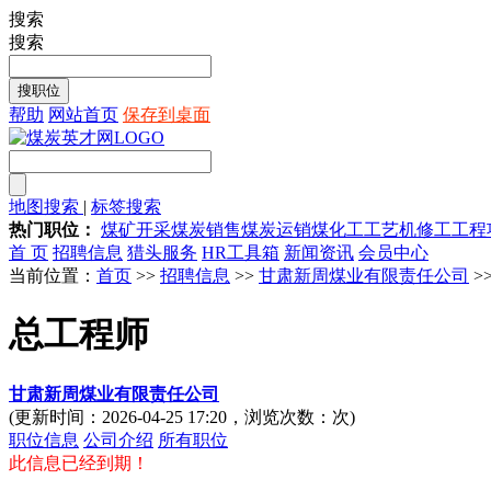
搜索
搜索
帮助
网站首页
保存到桌面
地图搜索
|
标签搜索
热门职位：
煤矿开采
煤炭销售
煤炭运销
煤化工工艺
机修工
工程
首 页
招聘信息
猎头服务
HR工具箱
新闻资讯
会员中心
当前位置：
首页
>>
招聘信息
>>
甘肃新周煤业有限责任公司
>
总工程师
甘肃新周煤业有限责任公司
(更新时间：2026-04-25 17:20，浏览次数：
次)
职位信息
公司介绍
所有职位
此信息已经到期！